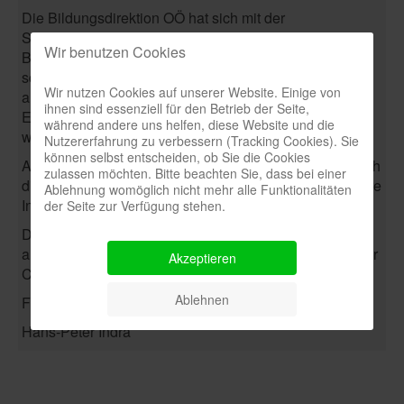
Die Bildungsdirektion OÖ hat sich mit der
Stadtgemeinde entschlossen, während dieser
Wir benutzen Cookies
Bauphase die PTS in Rohrbach vorübergehend zu
schließen. Interessierte Schüler/Innen mögen sich bitte
Wir nutzen Cookies auf unserer Website. Einige von
an die PTS in Aigen-Schlägl oder Neufelden wenden.
ihnen sind essenziell für den Betrieb der Seite,
Extenistenprüfungen können dort auch abgelegt
während andere uns helfen, diese Website und die
werden!
Nutzererfahrung zu verbessern (Tracking Cookies). Sie
können selbst entscheiden, ob Sie die Cookies
Am PTS-Standort Rohrbach wird festgehalten, und nach
zulassen möchten. Bitte beachten Sie, dass bei einer
dieser Zeit – dann im Herbst 2023 – erhalten Sie weitere
Ablehnung womöglich nicht mehr alle Funktionalitäten
Informationen.
der Seite zur Verfügung stehen.
Das gesamte Lehrerteam mit der Schulleitung wünscht
alles Gute und freuen uns auf ein Durchstarten nach der
Akzeptieren
Campus-Bauzeit!
Ablehnen
Freundliche Grüße
Hans-Peter Indra