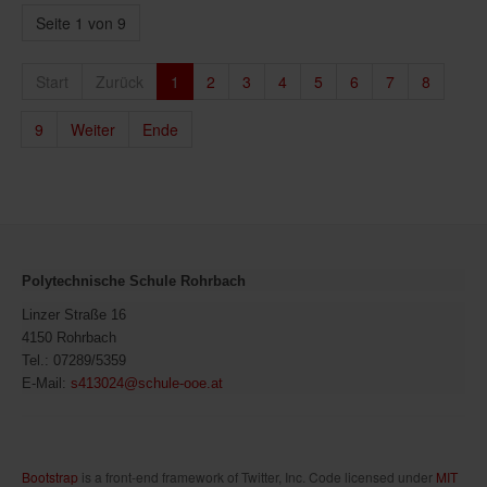
Seite 1 von 9
Start
Zurück
1
2
3
4
5
6
7
8
9
Weiter
Ende
Polytechnische Schule Rohrbach
Linzer Straße 16
4150 Rohrbach
Tel.: 07289/5359
E-Mail:
s413024@schule-ooe.at
Bootstrap
is a front-end framework of Twitter, Inc. Code licensed under
MIT