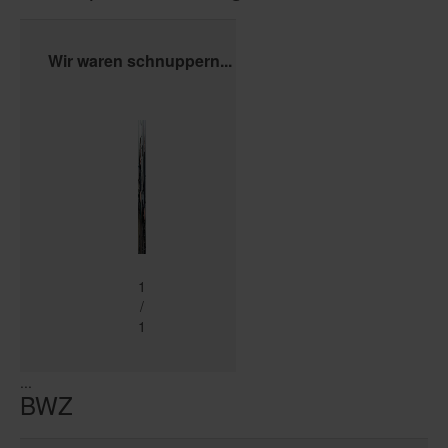
Wir waren schnuppern...
1
/
1
...
BWZ