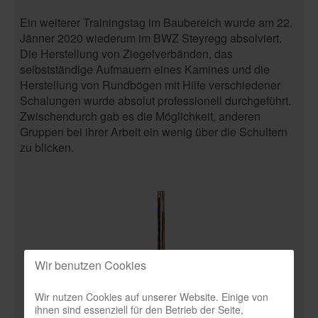
Ein weiterer Trainingstag im Baubereich wurde am 22.
Jänner 2020 wiederum im BWZ Steyregg absolviert.
Die Herstellung von Ziegelverbänden, das
selbstständige Aufmauern eines Kamines und die
Herstellung von Rundbögen mit Hilfe verschiedener
Schalungen wurde absolut professionell durchgeführt.
Zwischendurch gab es die Möglichkeit, anderen
Gruppen bei ihrer Arbeit ein wenig über die Schultern
zu blicken.
Wir benutzen Cookies
Wir nutzen Cookies auf unserer Website. Einige von
ihnen sind essenziell für den Betrieb der Seite,